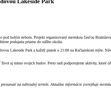
udovou Lakeside Park
no pod holým nebom. Projekt organizovaný mestskou časťou Bratislava
ultúrne podujatia priamo do nášho okolia.
ovou Lakeside Park a každý piatok o 21:00 na Račianskom mýte. Návš
život aj mimo svojich budov. Preto radi podporujeme aktivity, ktoré ož
 presunuté na náhradný termín. Aktuálne informácie zverejňuje mestská