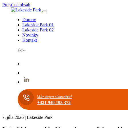
Prejsť na obsah
Domov
Lakeside Park 01
Lakeside Park 02
Novinky
Kontakt
sk
Máte záujem o kancelárie?
+421 940 103 372
7. júla 2026
|
Lakeside Park