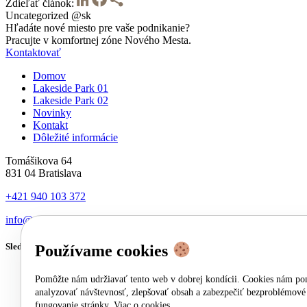
Zdieľať článok:
Uncategorized @sk
Hľadáte nové miesto pre vaše podnikanie?
Pracujte v komfortnej zóne Nového Mesta.
Kontaktovať
Domov
Lakeside Park 01
Lakeside Park 02
Novinky
Kontakt
Dôležité informácie
Tomášikova 64
831 04 Bratislava
+421 940 103 372
info@wood-re.com
Sledujte nás
Používame cookies
Pomôžte nám udržiavať tento web v dobrej kondícii. Cookies nám p
analyzovať návštevnosť, zlepšovať obsah a zabezpečiť bezproblémové
fungovanie stránky.
Viac o cookies