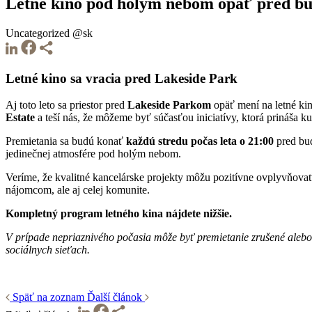
Letné kino pod holým nebom opäť pred b
Uncategorized @sk
Letné kino sa vracia pred Lakeside Park
Aj toto leto sa priestor pred
Lakeside Parkom
opäť mení na letné ki
Estate
a teší nás, že môžeme byť súčasťou iniciatívy, ktorá prináša k
Premietania sa budú konať
každú stredu počas leta o 21:00
pred bud
jedinečnej atmosfére pod holým nebom.
Veríme, že kvalitné kancelárske projekty môžu pozitívne ovplyvňovať 
nájomcom, ale aj celej komunite.
Kompletný program letného kina nájdete nižšie.
V prípade nepriaznivého počasia môže byť premietanie zrušené alebo
sociálnych sieťach.
Späť na zoznam
Ďalší článok